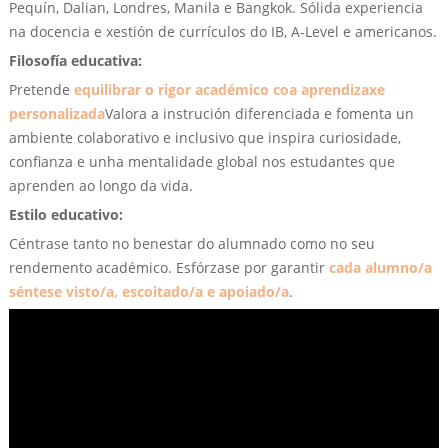
Pequín, Dalian, Londres, Manila e Bangkok. Sólida experiencia
na docencia e xestión de currículos do IB, A-Level e americanos.
Filosofía educativa:
Pretende
equilibrar o rigor académico coa aprendizaxe
personalizada
Valora a instrución diferenciada e fomenta un
ambiente colaborativo e inclusivo que inspira curiosidade,
confianza e unha mentalidade global nos estudantes que
aprenden ao longo da vida.
Estilo educativo:
Céntrase tanto no benestar do alumnado como no seu
rendemento académico. Esfórzase por garantir
cada alumno/a
séntese visto/a, escoitado/a e apoiado/a
.