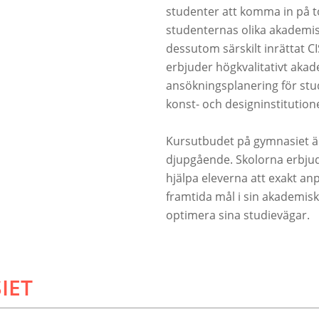
studenter att komma in på t
studenternas olika akademis
dessutom särskilt inrättat 
erbjuder högkvalitativt akad
ansökningsplanering för stud
konst- och designinstitutione
Kursutbudet på gymnasiet är
djupgående. Skolorna erbjude
hjälpa eleverna att exakt an
framtida mål i sin akademis
optimera sina studievägar.
IET