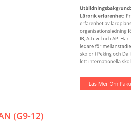
Utbildningsbakgrund
Lärorik erfarenhet:
Pr
erfarenhet av läroplan
organisationsledning f
IB, A-Level och AP. Han
ledare för mellanstadie
k
skolor i Peking och Dal
lett internationella sko
Läs Mer Om Fakul
N (G9-12)