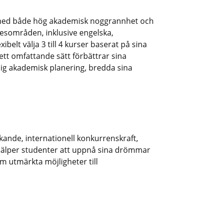
, med både hög akademisk noggrannhet och
mnesområden, inklusive engelska,
elt välja 3 till 4 kurser baserat på sina
ett omfattande sätt förbättrar sina
lig akademisk planering, bredda sina
kande, internationell konkurrenskraft,
hjälper studenter att uppnå sina drömmar
em utmärkta möjligheter till