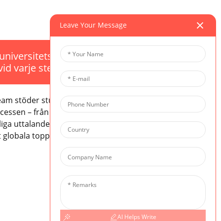
Leave Your Message
 universitetsvägledning
vid varje steg
team stöder studenter genom hela
cessen – från kursplanering och
nliga uttalanden och intervjuer – vilket
 globala toppinstitutioner.
AI Helps Write