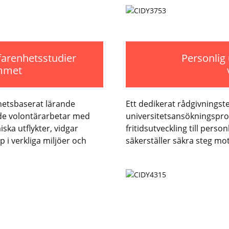
farenhetsstudier
Personlig
mmet
nhetsbaserat lärande
Ett dedikerat rådgivnings
de volontärarbetar med
universitetsansökningspro
iska utflykter, vidgar
fritidsutveckling till perso
 i verkliga miljöer och
säkerställer säkra steg mot