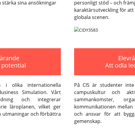
h stärka sina ansökningar
personligt stöd – och främ
karaktärsutveckling för at
globala scenen.
lärande
Elevr
 potential
Att odla le
i olika internationella
På CIS är studenter inte
usiness Simulation. Vårt
campuskultur och akti
edning och integrerar
sammankomster, org
rie läroplanen, vilket ger
kommunikationen mellan h
m utmaningar och förbättra
och ansvar för att bygg
gemenskap.