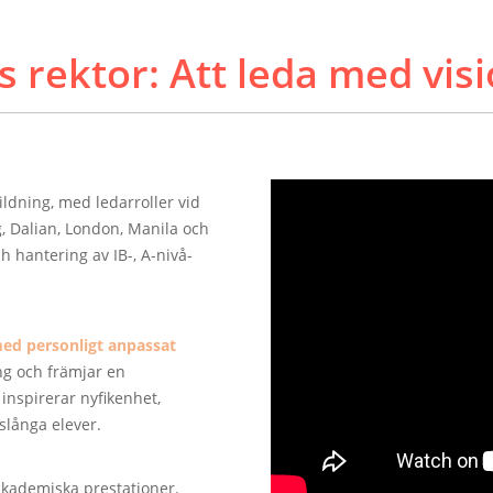
 rektor: Att leda med visi
ildning, med ledarroller vid
, Dalian, London, Manila och
 hantering av IB-, A-nivå-
ed personligt anpassat
ng och främjar en
inspirerar nyfikenhet,
vslånga elever.
akademiska prestationer.