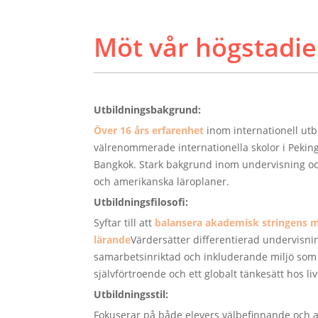
Möt vår högstadies
Utbildningsbakgrund:
Över 16 års erfarenhet
inom internationell utb
välrenommerade internationella skolor i Peking
Bangkok. Stark bakgrund inom undervisning och
och amerikanska läroplaner.
Utbildningsfilosofi:
Syftar till att
balansera akademisk stringens m
lärande
Värdersätter differentierad undervisni
samarbetsinriktad och inkluderande miljö som 
självförtroende och ett globalt tänkesätt hos li
Utbildningsstil:
Fokuserar på både elevers välbefinnande och 