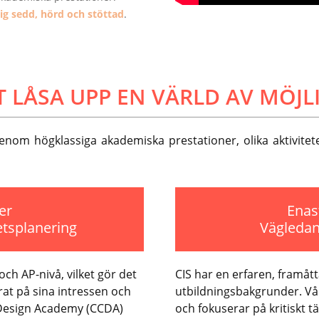
sig sedd, hörd och stöttad
.
T LÅSA UPP EN VÄRLD AV MÖJL
nom högklassiga akademiska prestationer, olika aktiviteter
er
Enas
etsplanering
Vägledan
och AP-nivå, vilket gör det
CIS har en erfaren, framåt
erat på sina intressen och
utbildningsbakgrunder. Vå
 Design Academy (CCDA)
och fokuserar på kritiskt t