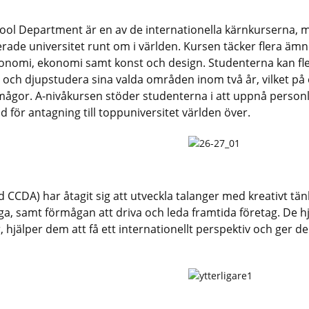
hool Department är en av de internationella kärnkurserna
blerade universitet runt om i världen. Kursen täcker flera ä
konomi, ekonomi samt konst och design. Studenterna kan flexib
och djupstudera sina valda områden inom två år, vilket på 
rmågor. A-nivåkursen stöder studenterna i att uppnå person
d för antagning till toppuniversitet världen över.
 CCDA) har åtagit sig att utveckla talanger med kreativt tän
, samt förmågan att driva och leda framtida företag. De 
or, hjälper dem att få ett internationellt perspektiv och ger d