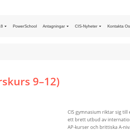
18
PowerSchool
Antagningar
CIS-Nyheter
Kontakta O
rskurs 9–12)
CIS gymnasium riktar sig till 
ett brett utbud av internati
AP-kurser och brittiska A-niv