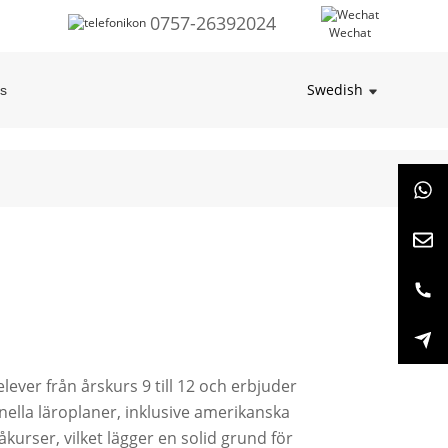
0757-26392024
Wechat
Swedish
ss
elever från årskurs 9 till 12 och erbjuder
onella läroplaner, inklusive amerikanska
åkurser, vilket lägger en solid grund för