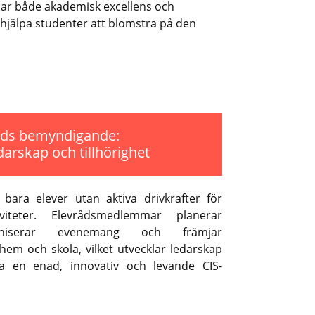
jar både akademisk excellens och
t hjälpa studenter att blomstra på den
åds bemyndigande:
darskap och tillhörighet
 bara elever utan aktiva drivkrafter för
viteter. Elevrådsmedlemmar planerar
aniserar evenemang och främjar
em och skola, vilket utvecklar ledarskap
a en enad, innovativ och levande CIS-