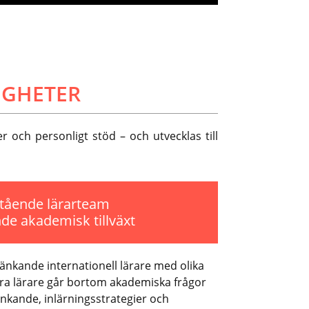
IGHETER
 och personligt stöd – och utvecklas till
tående lärarteam
de akademisk tillväxt
tänkande internationell lärare med olika
ra lärare går bortom akademiska frågor
änkande, inlärningsstrategier och