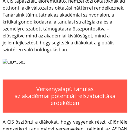
A CIS tapasztalt, előremutató, nemzetközi oktatóknak ad
otthont, akik változatos oktatási háttérrel rendelkeznek.
Tanáraink túlmutatnak az akadémiai színvonalon, a
kritikai gondolkodásra, a tanulási stratégiákra és a
személyre szabott támogatásra összpontosítva –
elősegítve mind az akadémiai kiválóságot, mind a
jellemfejlesztést, hogy segítsék a diákokat a globális
színtéren való boldogulásban.
Versenyalapú tanulás
az akadémiai potenciál felszabadítása
érdekében
A CIS ösztönzi a diákokat, hogy vegyenek részt különféle
nemzetközi tanulmányi versenyeken, például az ASDAN