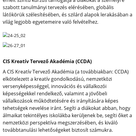
emelt szintű kurzus támogatja a diákokat a személyre
szabott tanulmányi tervezés elérésében, globális
látókörük szélesítésében, és szilárd alapok lerakásában a
világ legjobb egyetemeire való felvételhez.
CIS Kreatív Tervező Akadémia (CCDA)
A CIS Kreatív Tervező Akadémia (a továbbiakban: CCDA)
elkötelezett a kreatív gondolkodású, nemzetközi
versenyképességgel, innovációs és vállalkozói
képességekkel rendelkező, valamint a jövőbeli
vállalkozások működtetésére és irányítására képes
tehetségek nevelése iránt. Segíti a diákokat abban, hogy
álmaikat tekintélyes iskolákba kerüljenek be, segíti őket a
nemzetközi perspektíva megszerzésében, és kiváló
továbbtanulási lehetőségeket biztosít számukra.