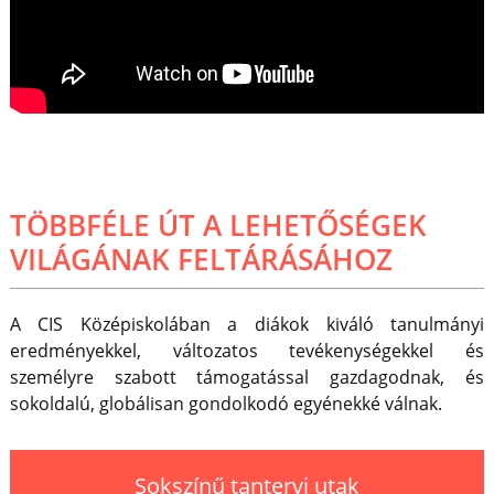
TÖBBFÉLE ÚT A LEHETŐSÉGEK
VILÁGÁNAK FELTÁRÁSÁHOZ
A CIS Középiskolában a diákok kiváló tanulmányi
eredményekkel, változatos tevékenységekkel és
személyre szabott támogatással gazdagodnak, és
sokoldalú, globálisan gondolkodó egyénekké válnak.
Sokszínű tantervi utak