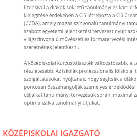
Ezenkívül a diákok sokrétű tanulmányi és karrierf
kielégítése érdekében a CIS létrehozta a CIS Cre
(CCDA), amely magas színvonalú tanulmányi tám
szabott egyetemi jelentkezési tervezést nyújt azo
világszínvonalú művészeti és formatervezési in
szeretnének jelentkezni.
A középiskolai kurzusválaszték változatosabb, a 
részletesebb. Az iskolák professzionális főiskolai
szolgáltatásokat nyújtanak, hogy segítsék a diák
pontosan összehangolják személyes érdeklődési k
céljaikat tanulmányi tervezésük során, maximalizá
optimalizálva tanulmányi útjukat.
KÖZÉPISKOLAI IGAZGATÓ