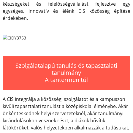
készségeket és felelősségvállalást fejlesztve egy
egységes, innovatív és élénk CIS közösség építése
érdekében.
Szolgálatalapú tanulás és tapasztalati
tanulmány
A tantermen túl
A CIS integrálja a közösségi szolgálatot és a kampuszon
kívüli tapasztalati tanulást a középiskolai élménybe. Akár
önkénteskednek helyi szervezeteknél, akár tanulmányi
kirándulásokon vesznek részt, a diákok bővítik
látókörüket, valós helyzetekben alkalmazzák a tudásukat,