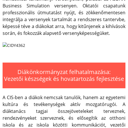
Business Simulation versenyen. Oktatói csapatunk
professzionális útmutatást nyújt, és zökkenőmentesen
integrálja a versenyek tartalmát a rendszeres tantervbe,
képessé téve a diákokat arra, hogy kitűnjenek a kihívások
során, és fokozzák alapvető versenyképességüket.
Diákönkormányzat felhatalmazása:
Vezetői készségek és hovatartozás fejlesztése
A CIS-ben a diákok nemcsak tanulók, hanem az egyetemi
kultúra és tevékenységek aktív mozgatórugói. A
diáktanács tagjai összejöveteleket terveznek,
rendezvényeket szerveznek, és elősegítik az otthoni
iskola és az iskola közötti kommunikációt, vezetői