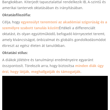
Bangkokban. Kiterjedt tapasztalattal rendelkezik IB, A-szintű és
amerikai tantervek oktatásában és irányításában.
Oktatásfilozófia:
Célja, hogy
egyensúlyt teremteni az akadémiai szigorúság és a
személyre szabott tanulás között
Értékeli a differenciált
oktatást, és olyan együttműködő, befogadó környezetet teremt,
amely kíváncsiságot, önbizalmat és globális gondolkodásmódot
ébreszt az egész életen át tanulókban.
Oktatási stílus:
A diákok jólétére és tanulmányi eredményeire egyaránt
összpontosít. Törekszik arra, hogy biztosítsa
minden diák úgy
érzi, hogy látják, meghallgatják és támogatják
.