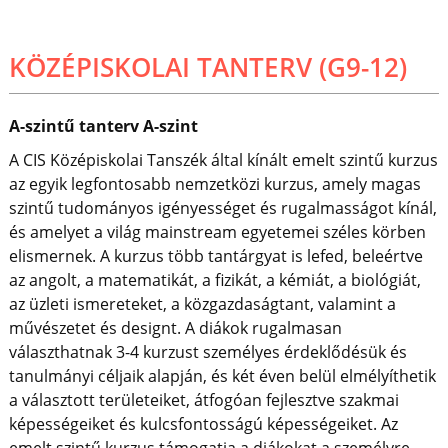
KÖZÉPISKOLAI TANTERV (G9-12)
A-szintű tanterv A-szint
A CIS Középiskolai Tanszék által kínált emelt szintű kurzus
az egyik legfontosabb nemzetközi kurzus, amely magas
szintű tudományos igényességet és rugalmasságot kínál,
és amelyet a világ mainstream egyetemei széles körben
elismernek. A kurzus több tantárgyat is lefed, beleértve
az angolt, a matematikát, a fizikát, a kémiát, a biológiát,
az üzleti ismereteket, a közgazdaságtant, valamint a
művészetet és designt. A diákok rugalmasan
választhatnak 3-4 kurzust személyes érdeklődésük és
tanulmányi céljaik alapján, és két éven belül elmélyíthetik
a választott területeiket, átfogóan fejlesztve szakmai
képességeiket és kulcsfontosságú képességeiket. Az