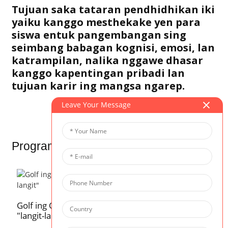
Tujuan saka tataran pendhidhikan iki
yaiku kanggo mesthekake yen para
siswa entuk pangembangan sing
seimbang babagan kognisi, emosi, lan
katrampilan, nalika nggawe dhasar
kanggo kapentingan pribadi lan
tujuan karir ing mangsa ngarep.
Leave Your Message
Program sing gegandhengan
S
Golf ing CIS | Kursus golf ing kene, ora ana
"langit-langit"