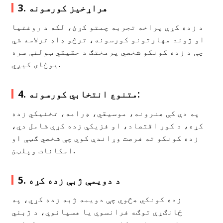
3. هراړخیز کورسونه
د زده کړې پراخه تجربه چمتو کړئ، لکه د روغتیا
او ژوند مهارتونو کورسونه، ترڅو ډاډ ترلاسه شي
چې د زده کونکو شخصي پرمختګ د حقیقي ټولنې سره
یوځای کیږي.
4. متنوع انتخابي کورسونه:
په دې کې هنرونه، موسیقي، ډرامه، تخنیکي زده
کړه، د کور اقتصاد، او فزیکي زده کړې شامل دي،
زده کونکو ته فرصت وړاندې کوي چې شخصي ګټې او
امکانات وپلټئ.
5. د دویمې ژبې زده کړه
زده کونکي هڅوي چې دویمه ژبه زده کړي، په
ځانګړې توګه فرانسوي یا هسپانوي، د ژبني