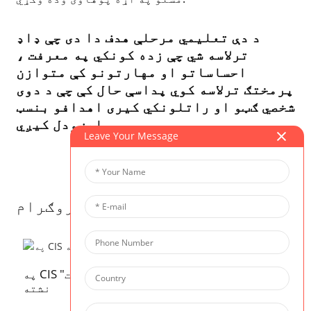
د دې تعلیمي مرحلې هدف دا دی چې ډاډ
ترلاسه شي چې زده کونکي په معرفت ،
احساساتو او مهارتونو کې متوازن
پرمختګ ترلاسه کوي پداسې حال کې چې د دوی
شخصي ګټو او راتلونکي کیری اهدافو بنسټ
ایښودل کیږي.
Leave Your Message
اړوند پروګرام
په CIS کې ګالف | دلته د ګالف درسونه، هیڅ "چت"
نشته