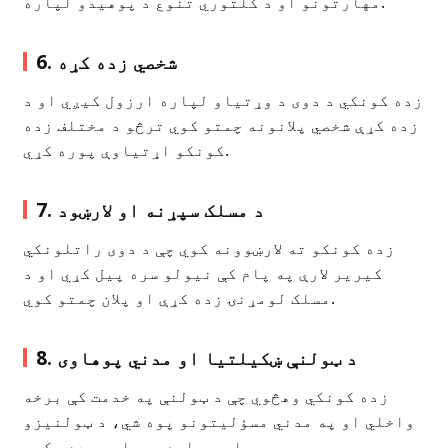
مهارتونو او د کلتوري تنوع د پوهیدو لپاره.
6. شخصي زده کړه
زده کونکي د دوی د وړتیاو لپاره ارزول کیږي او د
زده کړې شخصي پلانونه چمتو کوي ترڅو د مختلف زده
کونکو اړتیاوې پوره کړي.
7. د مسلک سپړنه او لارښود
زده کونکو ته لارښوونه کوي چې د دوی راتلونکي
کیریر لارې په پام کې نیولو سره پیل کړي او د
مسلک لومړنۍ زده کړې او پلان چمتو کوي.
8. د ټولنې ښکیلتیا او مدني پوهاوی
زده کونکي وهڅوي چې د ټولنې په خدمت کې برخه
واخلي او په مدني مسؤلیتونو پوه شي، د ټولنیزو
مسلو په اړه پوهاوی وده وکړي.