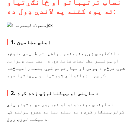
نصاب ترتیباتو او ځانګړتیاو
ته یوه کتنه په لاندې ډول ده:
1. اصلي مضامین
د انګلیسي ژبې هنرونه، ریاضيات، طبیعي علوم،
او ټولنیز مطالعات شامل دي. دا مضامین ډیزاین
شوي ترڅو د پوهې او مهارتونو قوي بنسټ رامینځته
کړي، د زیاتوالي ژورتیا او پیچلتیا سره.
2. د ساینس او ​​​​ټیکنالوژۍ زده کړه
د ساینسي میتودونو او تجربوي مهارتونو پلي
کولو ټینګار کوي ، په بیله بیا په عصري ټولنه کې
د ټیکنالوژۍ رول.