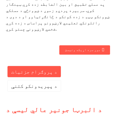
په عملي تطبیق او بین الضابطه زده کړې ټینګار
کوي. سربیره پردې، زموږ د ښوونځي د مسلکي
ښوونکو ټیم د زده کونکو د ځانګړتیاوو او د دوی د
راتلونکي تعلیمي لارښوونو پراساس د زده کړې
شخصي لارښوونې چمتو کوي.
موږ سره اړیکه ونیسئ
د پروګرام جزئیات
د پېرېدونکو کتنې
د البرټا جونیر عالي لیسې د