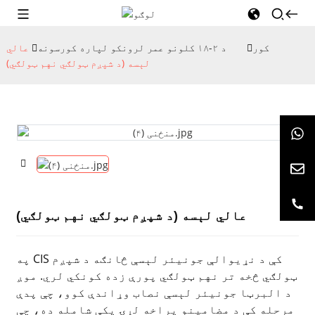
کور
د ۲-۱۸ کلونو عمر لرونکو لپاره کورسونه
عالي
لېسه (د شپږم ټولګي نهم ټولګي)
عالي لېسه (د شپږم ټولګي نهم ټولګي)
په CIS کې د نړیوالې جونیئر لېسې څانګه د شپږم
ټولګي څخه تر نهم ټولګي پورې زده کونکي لري. موږ
د البرټا جونیئر لېسې نصاب وړاندې کوو، چې پدې
مرحله کې د مضامینو پراخه لړۍ پکې شامله ده، چې