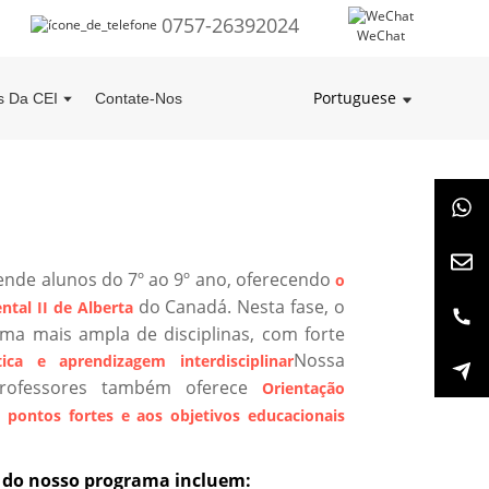
0757-26392024
WeChat
Portuguese
s Da CEI
Contate-Nos
tende alunos do 7º ao 9º ano, oferecendo
o
do Canadá. Nesta fase, o
tal II de Alberta
ma mais ampla de disciplinas, com forte
Nossa
tica e aprendizagem interdisciplinar
professores também oferece
Orientação
 pontos fortes e aos objetivos educacionais
as do nosso programa incluem: