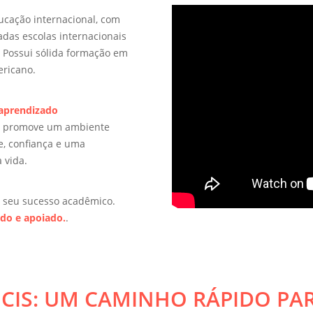
cação internacional, com
das escolas internacionais
. Possui sólida formação em
ericano.
 aprendizado
 e promove um ambiente
de, confiança e uma
 vida.
o seu sucesso acadêmico.
ido e apoiado.
.
CIS: UM CAMINHO RÁPIDO PA