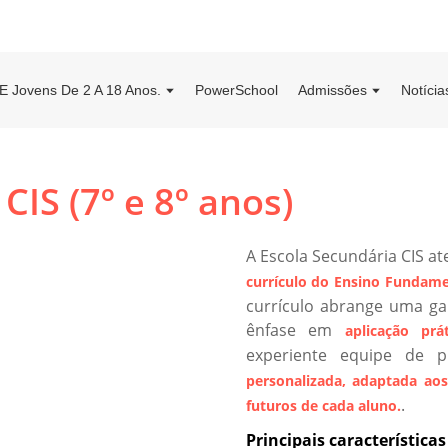
E Jovens De 2 A 18 Anos.
PowerSchool
Admissões
Notícia
CIS (7º e 8º anos)
A Escola Secundária CIS a
currículo do Ensino Fundamen
currículo abrange uma ga
ênfase em
aplicação prá
experiente equipe de 
personalizada, adaptada aos
.
futuros de cada aluno.
Principais característic