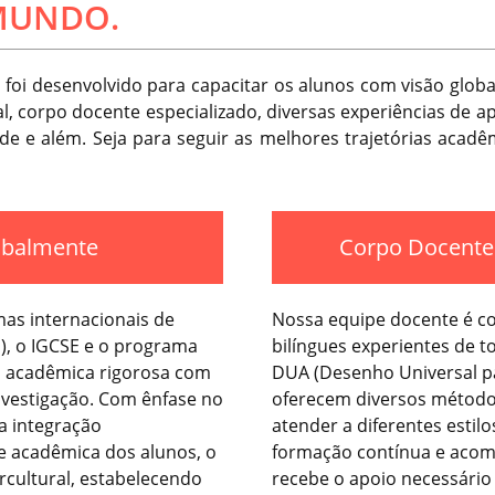
MUNDO.
oi desenvolvido para capacitar os alunos com visão globa
, corpo docente especializado, diversas experiências de 
e e além. Seja para seguir as melhores trajetórias acadêm
lobalmente
Corpo Docente 
mas internacionais de
Nossa equipe docente é c
á), o IGCSE e o programa
bilíngues experientes de 
 acadêmica rigorosa com
DUA (Desenho Universal p
vestigação. Com ênfase no
oferecem diversos métodos
a integração
atender a diferentes estil
de acadêmica dos alunos, o
formação contínua e acom
rcultural, estabelecendo
recebe o apoio necessário 