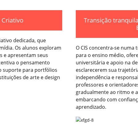
Criativo
Transição tranquil
ativo dedicada, que
imídia. Os alunos exploram
O CIS concentra-se numa t
os e apresentam seus
para o ensino médio, ofer
ncentiva o pensamento
universitária e apoio na de
 suporte para portfólios
esclarecerem sua trajetó
tituições de arte e design
independência e responsa
professores e orientadores
gradualmente ao ritmo e a
embarcando com confiança
aprendizado.