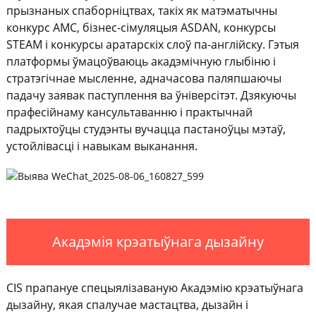
прызнаных спаборніцтвах, такіх як матэматычны
конкурс AMC, бізнес-сімуляцыя ASDAN, конкурсы
STEAM і конкурсы аратарскіх слоў па-англійску. Гэтыя
платформы ўмацоўваюць акадэмічную глыбіню і
стратэгічнае мысленне, адначасова паляпшаючы
падачу заявак паступлення ва ўніверсітэт. Дзякуючы
прафесійнаму кансультаванню і практычнай
падрыхтоўцы студэнты вучацца пастаноўцы мэтаў,
устойлівасці і навыкам выканання.
Акадэмія крэатыўнага дызайну
CIS прапануе спецыялізаваную Акадэмію крэатыўнага
дызайну, якая спалучае мастацтва, дызайн і