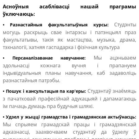
Асноўныя асаблівасці нашай праграмы
ўключаюць:
Студэнты
• Разнастайныя факультатыўныя курсы:
могуць раскрыць свае інтарэсы і патэнцыял праз
факультатывы, такія як мастацтва, музыка, драма,
тэхналогіі, хатняя гаспадарка і фізічная культура
Мы ацэньваем
• Персаналізаванае навучанне:
здольнасці кожнага вучня і прапануем
індывідуальныя планы навучання, каб задаволіць
разнастайныя патрэбы.
Студэнтаў знаёмяць
• Пошук і кансультацыя па кар'еры:
з пачатковай прафесійнай адукацыяй і дапамагаюць
ім пачаць думаць пра будучыя шляхі.
• Удзел у жыцці грамадства і грамадзянская актыўнасць:
Мы спрыяем грамадскай працы і грамадзянскай
адказнасці, заахвочваем студэнтаў да ўдзелу ў