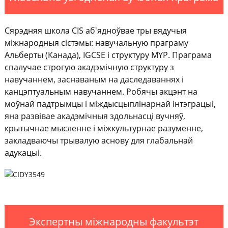
Сярэдняя школа CIS аб'ядноўвае тры вядучыя
міжнародныя сістэмы: навучальную праграму
Альберты (Канада), IGCSE і структуру MYP. Праграма
спалучае строгую акадэмічную структуру з
навучаннем, заснаваным на даследаваннях і
канцэптуальным навучаннем. Робячы акцэнт на
моўнай падтрымцы і міждысцыплінарнай інтэграцыі,
яна развівае акадэмічныя здольнасці вучняў,
крытычнае мысленне і міжкультурнае разуменне,
закладваючы трывалую аснову для глабальнай
адукацыі.
Экспертны міжнародны факультэт