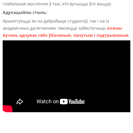
глабальнае мысленне ў тых, хто вучыцца ўсё жыццё.
Адукацыйны стыль:
Арыентуецца як на дабрабыце студэнтаў, так і на іх
акадэмічных дасягненнях. Імкнецца забяспечыць
кожны
вучань адчувае сябе ўбачаным, пачутым і падтрыманым
.