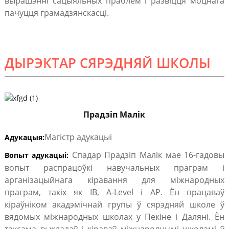
вырашэнні сацыяльных праблем і развіцця моцнага
пачуцця грамадзянскасці.
ДЫРЭКТАР СЯРЭДНЯЙ ШКОЛЫ
Прадзіп Малік
Магістр адукацыі
Адукацыя:
Спадар Прадзіп Малік мае 16-гадовы
Вопыт адукацыі:
вопыт распрацоўкі навучальных праграм і
арганізацыйнага кіравання для міжнародных
праграм, такіх як IB, A-Level і AP. Ён працаваў
кіраўніком акадэмічнай групы ў сярэдняй школе ў
вядомых міжнародных школах у Пекіне і Даляні. Ён