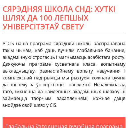
СЯРЭДНЯЯ ШКОЛА СНД: ХУТКІ
ШЛЯХ ДА 100 ЛЕПШЫХ
УНІВЕРСІТЭТАЎ СВЕТУ
У CIS наша праграма сярэдняй школы распрацавана
такім чынам, каб даць вучням глабальнае бачанне,
акадэмічную строгасць і магчымасць асабістага росту.
Дзякуючы праграме сусветнага класа, вопытнаму
выкладчыцтву, разнастайнаму вопыту навучання і
комплекснай падтрымцы мы рыхтуем кожнага вучня
да поспеху ва ўніверсітэце і пасля яго. Незалежна ад
таго, імкнецца да найлепшых акадэмічных шляхоў ці
займаецца творчымі захапленнямі, кожнае дзіця
знойдзе свой шлях у CIS.
Глабальна ўзгодненая вучэбная праграма