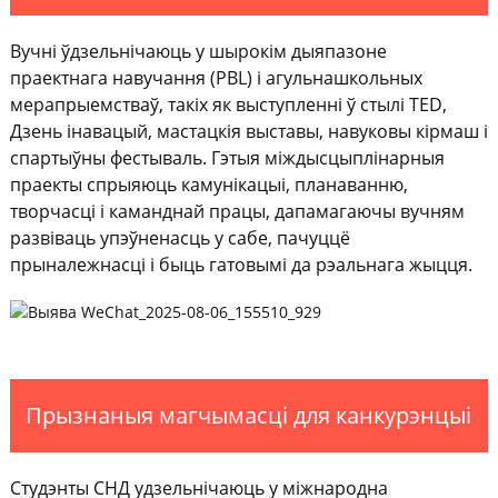
Вучні ўдзельнічаюць у шырокім дыяпазоне
праектнага навучання (PBL) і агульнашкольных
мерапрыемстваў, такіх як выступленні ў стылі TED,
Дзень інавацый, мастацкія выставы, навуковы кірмаш і
спартыўны фестываль. Гэтыя міждысцыплінарныя
праекты спрыяюць камунікацыі, планаванню,
творчасці і каманднай працы, дапамагаючы вучням
развіваць упэўненасць у сабе, пачуццё
прыналежнасці і быць гатовымі да рэальнага жыцця.
Прызнаныя магчымасці для канкурэнцыі
Студэнты СНД удзельнічаюць у міжнародна