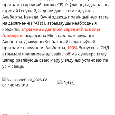
праграма сярэдняй школы CIS з'яўляецца адначасова
строгай і гнуткай, і адпавядае сістэме адукацыі
Альберты, Канада. Вучні здаюць правінцыйныя тэсты
на дасягненні (PATs) і, атрымаўшы неабходныя
крэдыты,
атрымаць дыплом сярэдняй школы
Альберты
выдадзена Міністэрствам адукацыі
Альберты. Дзякуючы ўсебаковай і адаптыўнай
праграме навучання Альберты,
100%
Выпускнікі СНД
атрымалі прапановы ад сваіх любімых універсітэтаў і
цяпер рэалізуюць сваю мару ў вядучых установах па
ўсім свеце.