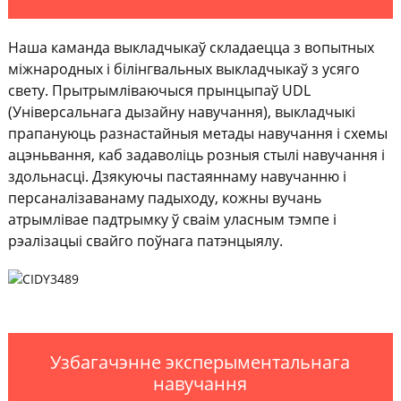
Наша каманда выкладчыкаў складаецца з вопытных
міжнародных і білінгвальных выкладчыкаў з усяго
свету. Прытрымліваючыся прынцыпаў UDL
(Універсальнага дызайну навучання), выкладчыкі
прапануюць разнастайныя метады навучання і схемы
ацэньвання, каб задаволіць розныя стылі навучання і
здольнасці. Дзякуючы пастаяннаму навучанню і
персаналізаванаму падыходу, кожны вучань
атрымлівае падтрымку ў сваім уласным тэмпе і
рэалізацыі свайго поўнага патэнцыялу.
Узбагачэнне эксперыментальнага
навучання