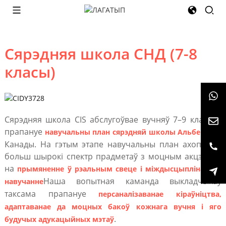
Сярэдняя школа СНД (7-8
класы)
Сярэдняя школа CIS абслугоўвае вучняў 7–9 класаў і
прапануе
з
навучальны план сярэдняй школы Альберты
Канады. На гэтым этапе навучальны план ахоплівае
больш шырокі спектр прадметаў з моцным акцэнтам
на
прымяненне ў рэальным свеце і міждысцыплінарнае
Наша вопытная каманда выкладчыкаў
навучанне
таксама прапануе
персаналізаванае кіраўніцтва,
адаптаванае да моцных бакоў кожнага вучня і яго
.
будучых адукацыйных мэтаў