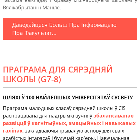
таксама выкладаў і кіраваў міжнароднымі школамі ў
Вялікабрытаніі і Маніле.
Даведайцеся Больш Пра Інфармацыю
Пра Факультэт...
ПРАГРАМА ДЛЯ СЯРЭДНЯЙ
ШКОЛЫ (G7-8)
ШЛЯХІ Ў 100 НАЙЛЕПШЫХ УНІВЕРСІТЭТАЎ СУСВЕТУ
Праграма малодшых класаў сярэдняй школы ў CIS
распрацавана для падтрымкі вучняў
збалансаванае
развіццё ў кагнітыўных, эмацыйных і навыкавых
галінах
, закладваючы трывалую аснову для сваіх
асабістых інтарэсаў і будучай кар'еры. Навучальная