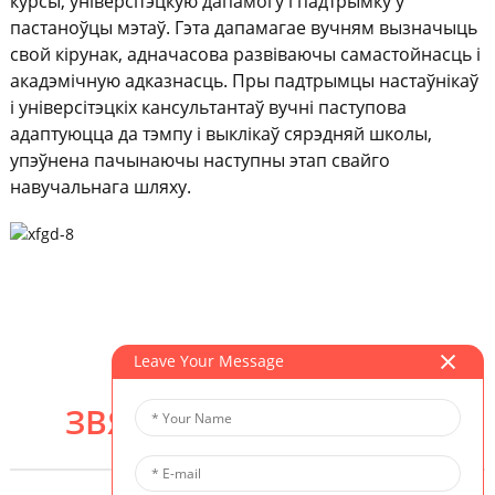
курсы, універсітэцкую дапамогу і падтрымку ў
пастаноўцы мэтаў. Гэта дапамагае вучням вызначыць
свой кірунак, адначасова развіваючы самастойнасць і
акадэмічную адказнасць. Пры падтрымцы настаўнікаў
і універсітэцкіх кансультантаў вучні паступова
адаптуюцца да тэмпу і выклікаў сярэдняй школы,
упэўнена пачынаючы наступны этап свайго
навучальнага шляху.
Leave Your Message
ЗВЯЗАНАЯ ПРАГРАМА