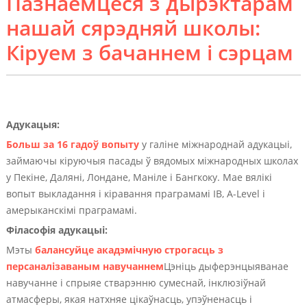
Пазнаёмцеся з дырэктарам
нашай сярэдняй школы:
Кіруем з бачаннем і сэрцам
Адукацыя:
Больш за 16 гадоў вопыту
у галіне міжнароднай адукацыі,
займаючы кіруючыя пасады ў вядомых міжнародных школах
у Пекіне, Даляні, Лондане, Маніле і Бангкоку. Мае вялікі
вопыт выкладання і кіравання праграмамі IB, A-Level і
амерыканскімі праграмамі.
Філасофія адукацыі:
Мэты
балансуйце акадэмічную строгасць з
персаналізаваным навучаннем
Цэніць дыферэнцыяванае
навучанне і спрыяе стварэнню сумеснай, інклюзіўнай
атмасферы, якая натхняе цікаўнасць, упэўненасць і