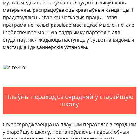
мультымедыйнае навучанне. Студэнты вывучаюць
матэрыялы, распрацоўваюць крэатыўныя канцэпцыі і
прадстаўляюць свае канчатковыя працы. Гэтая
праграма не толькі развівае мастацкае мысленне, але
і забяспечвае моцную падтрымку партфоліа для
студэнтаў, якія жадаюць паступіць у сусветна вядомыя
мастацкія і дызайнерскія ўстановы.
Плыўны пераход са сярэдняй у старэйшую
школу
CIS засяроджваецца на плаўным пераходзе з сярэдняй
у старэйшую школу, прапаноўваючы падрыхтоўчыя