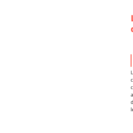
L
c
a
d
l