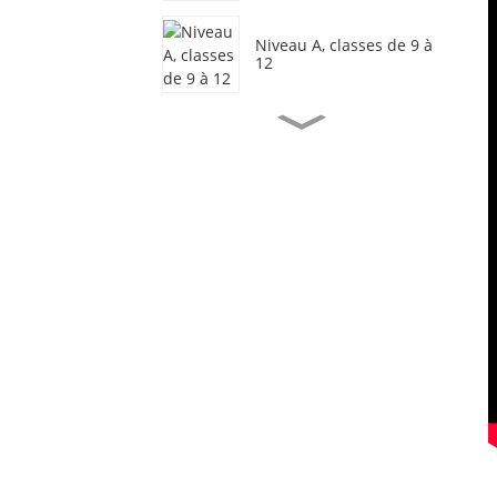
Niveau A, classes de 9 à
12
Académie de design
créatif CIS, niveaux 9 à
12
Cours de lycée pour les
élèves de la 10e à la 12e
année