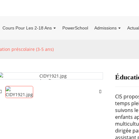
Cours Pour Les 2-18 Ans
PowerSchool
Admissions
Actua
tion préscolaire (3-5 ans)
Éducatio
Loading...
Loading...
CIS propo
temps plei
suivons le
enfants a
multicultu
dirigée pa
assistant