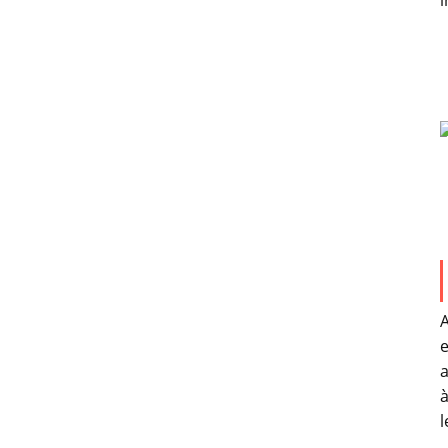
i
A
e
a
à
l