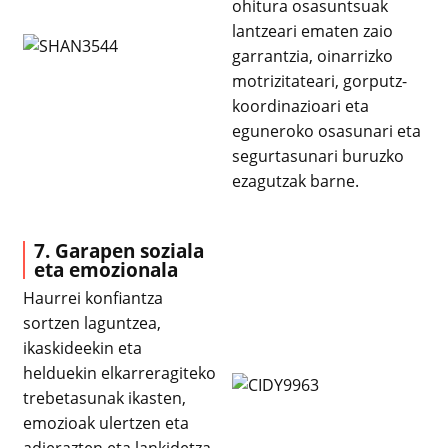
ohitura osasuntsuak
lantzeari ematen zaio
garrantzia, oinarrizko
motrizitateari, gorputz-
koordinazioari eta
eguneroko osasunari eta
segurtasunari buruzko
ezagutzak barne.
7. Garapen soziala
eta emozionala
Haurrei konfiantza
sortzen laguntzea,
ikaskideekin eta
helduekin elkarreragiteko
trebetasunak ikasten,
emozioak ulertzen eta
adierazten eta lankidetza