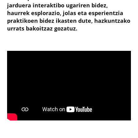
jarduera interaktibo ugariren bidez,
haurrek esplorazio, jolas eta esperientzia
praktikoen bidez ikasten dute, hazkuntzako
urrats bakoitzaz gozatuz.