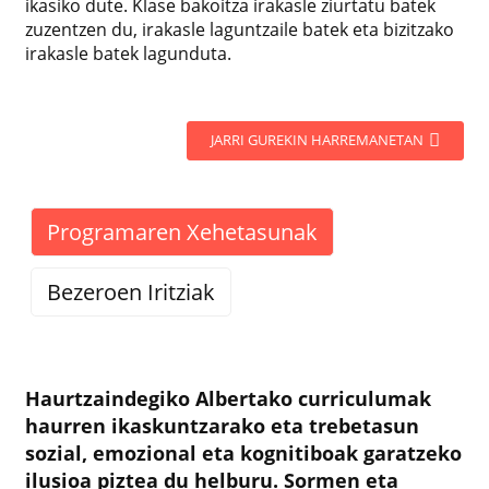
ikasiko dute. Klase bakoitza irakasle ziurtatu batek
zuzentzen du, irakasle laguntzaile batek eta bizitzako
irakasle batek lagunduta.
JARRI GUREKIN HARREMANETAN
Programaren Xehetasunak
Bezeroen Iritziak
Haurtzaindegiko Albertako curriculumak
haurren ikaskuntzarako eta trebetasun
sozial, emozional eta kognitiboak garatzeko
ilusioa piztea du helburu. Sormen eta