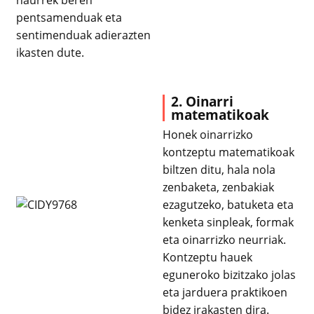
pentsamenduak eta
sentimenduak adierazten
ikasten dute.
2. Oinarri
matematikoak
Honek oinarrizko
kontzeptu matematikoak
biltzen ditu, hala nola
zenbaketa, zenbakiak
ezagutzeko, batuketa eta
kenketa sinpleak, formak
eta oinarrizko neurriak.
Kontzeptu hauek
eguneroko bizitzako jolas
eta jarduera praktikoen
bidez irakasten dira.