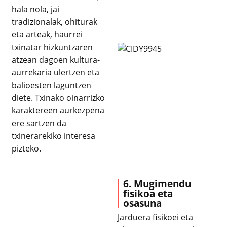
hala nola, jai
tradizionalak, ohiturak
eta arteak, haurrei
txinatar hizkuntzaren
atzean dagoen kultura-
aurrekaria ulertzen eta
balioesten laguntzen
diete. Txinako oinarrizko
karaktereen aurkezpena
ere sartzen da
txinerarekiko interesa
pizteko.
6. Mugimendu
fisikoa eta
osasuna
Jarduera fisikoei eta