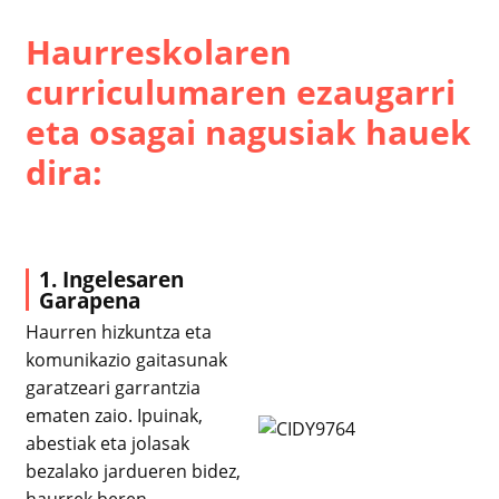
Haurreskolaren
curriculumaren ezaugarri
eta osagai nagusiak hauek
dira:
1. Ingelesaren
Garapena
Haurren hizkuntza eta
komunikazio gaitasunak
garatzeari garrantzia
ematen zaio. Ipuinak,
abestiak eta jolasak
bezalako jardueren bidez,
haurrek beren