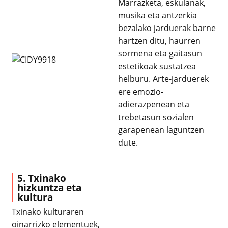
Marrazketa, eskulanak,
musika eta antzerkia
bezalako jarduerak barne
hartzen ditu, haurren
sormena eta gaitasun
estetikoak sustatzea
helburu. Arte-jarduerek
ere emozio-
adierazpenean eta
trebetasun sozialen
garapenean laguntzen
dute.
5. Txinako
hizkuntza eta
kultura
Txinako kulturaren
oinarrizko elementuek,