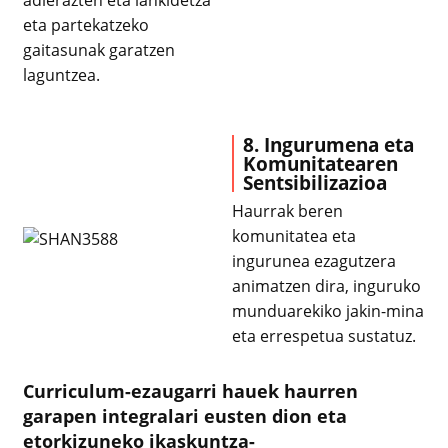
eta partekatzeko
gaitasunak garatzen
laguntzea.
8. Ingurumena eta
Komunitatearen
Sentsibilizazioa
Haurrak beren
komunitatea eta
ingurunea ezagutzera
animatzen dira, inguruko
munduarekiko jakin-mina
eta errespetua sustatuz.
Curriculum-ezaugarri hauek haurren
garapen integralari eusten dion eta
etorkizuneko ikaskuntza-