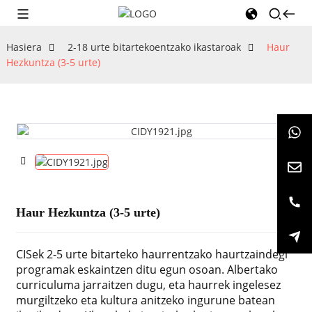
Hasiera
2-18 urte bitartekoentzako ikastaroak
Haur
Hezkuntza (3-5 urte)
Haur Hezkuntza (3-5 urte)
CISek 2-5 urte bitarteko haurrentzako haurtzaindegi
programak eskaintzen ditu egun osoan. Albertako
curriculuma jarraitzen dugu, eta haurrek ingelesez
murgiltzeko eta kultura anitzeko ingurune batean