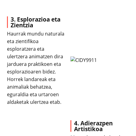
3. Esplorazioa eta
Zientzia
Haurrak mundu naturala
eta zientifikoa
esploratzera eta
ulertzera animatzen dira
jarduera praktikoen eta
esplorazioaren bidez.
Horrek landareak eta
animaliak behatzea,
eguraldia eta urtaroen
aldaketak ulertzea etab.
4. Adierazpen
Artistikoa