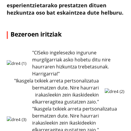
esperientzietarako prestatzen dituen
hezkuntza oso bat eskaintzea dute helburu.
Bezeroen iritziak
"CISeko ingelesezko ingurune
murgilgarriak asko hobetu ditu nire
haurraren hizkuntza trebetasunak.
Harrigarria!"
"Ikasgela txikiek arreta pertsonalizatua
bermatzen dute. Nire haurrari
irakasleekin zein ikaskideekin
elkarreragitea gustatzen zaio."
"Ikasgela txikiek arreta pertsonalizatua
bermatzen dute. Nire haurrari
irakasleekin zein ikaskideekin
elkarreragitea gustatzen zaio."