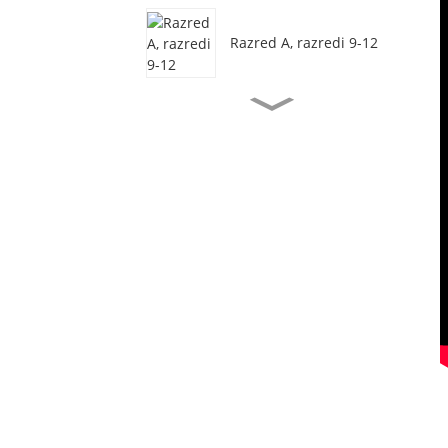
Razred A, razredi 9-12
Akademija kreativnog
dizajna CIS, razredi 9 -
12
Srednjoškolski tečajevi
za učenike od 10. do 12.
razreda