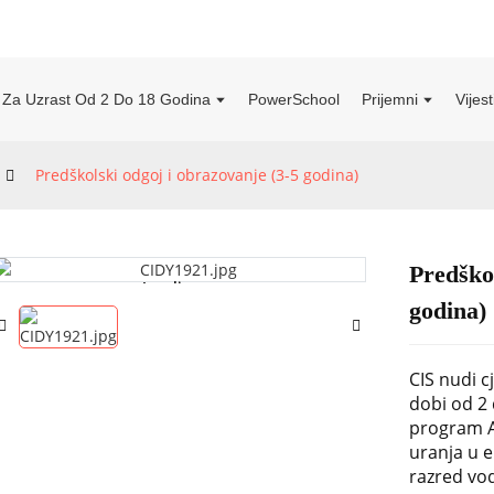
i Za Uzrast Od 2 Do 18 Godina
PowerSchool
Prijemni
Vijes
Predškolski odgoj i obrazovanje (3-5 godina)
Predškol
Loading...
Loading...
godina)
CIS nudi c
dobi od 2 
program Al
uranja u en
razred vod