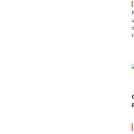
P
u
o
t