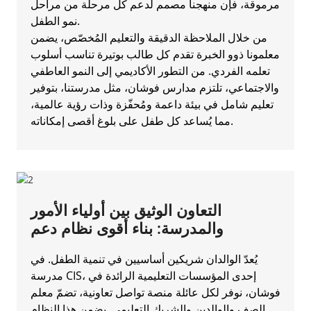
مرموقة، فإن منهجنا مصمم لدعم كل مرحلة من مراحل
نمو الطفل.
من خلال الملاحظة الدقيقة والتعليم المُخصّص، يضمن
معلمونا ذوو الخبرة تقدم كل طالب بوتيرة تناسب أسلوب
تعلمه الفردي. من التطور الأكاديمي إلى النمو العاطفي
والاجتماعي، تلتزم مدارس فوشان، مثل مدرستنا، بتوفير
تعليم شامل في بيئة داعمة ومُحفّزة وذات رؤية عالمية،
مما يُساعد كل طفل على بلوغ أقصى إمكاناته.
التعاون الوثيق بين أولياء الأمور
والمدرسة: بناء أقوى نظام دعم
يُعدّ الوالدان شريكين أساسيين في تنمية الطفل. في
مدرسة CIS، إحدى المؤسسات التعليمية الرائدة في
فوشان، نوفر لكل عائلة منصة تواصل تعاونية، تضمّ معلم
الصف والوالدين والشريك التعليمي. يضمن هذا النظام