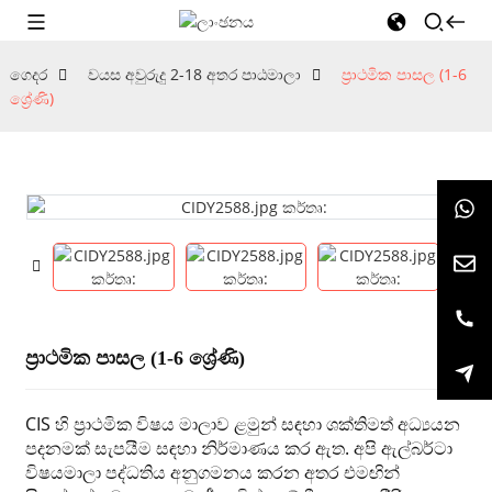
ගෙදර
වයස අවුරුදු 2-18 අතර පාඨමාලා
ප්‍රාථමික පාසල (1-6
ශ්‍රේණි)
ප්‍රාථමික පාසල (1-6 ශ්‍රේණි)
CIS හි ප්‍රාථමික විෂය මාලාව ළමුන් සඳහා ශක්තිමත් අධ්‍යයන
පදනමක් සැපයීම සඳහා නිර්මාණය කර ඇත. අපි ඇල්බර්ටා
විෂයමාලා පද්ධතිය අනුගමනය කරන අතර එමඟින්