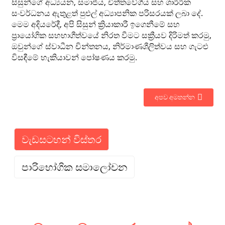
සිසුන්ගේ අධ්‍යයන, සමාජීය, චිත්තවේගීය සහ ශාරීරික
සංවර්ධනය ඇතුළත් පුළුල් අධ්‍යාපනික පරිසරයක් ලබා දේ.
මෙම අදියරේදී, අපි සිසුන් ක්‍රියාකාරී ඉගෙනීමේ සහ
ප්‍රායෝගික සහභාගීත්වයේ නිරත වීමට සක්‍රීයව දිරිමත් කරමු,
ඔවුන්ගේ ස්වාධීන චින්තනය, නිර්මාණශීලිත්වය සහ ගැටළු
විසඳීමේ හැකියාවන් පෝෂණය කරමු.
අපව අමතන්න
වැඩසටහන් විස්තර
පාරිභෝගික සමාලෝචන