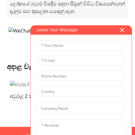
ලෝකයේ ගැටළු විසඳීම සඳහා සිසුන් විවිධ විෂයයන්ගෙන්
දැනුම සහ කුසලතා යොදනු ඇත.
Leave Your Message
අදාළ වැඩසටහන
අවුරුදු 2 ක සිසුන් සඳහා ළදරු රැකවරණ වැඩසටහන
ම