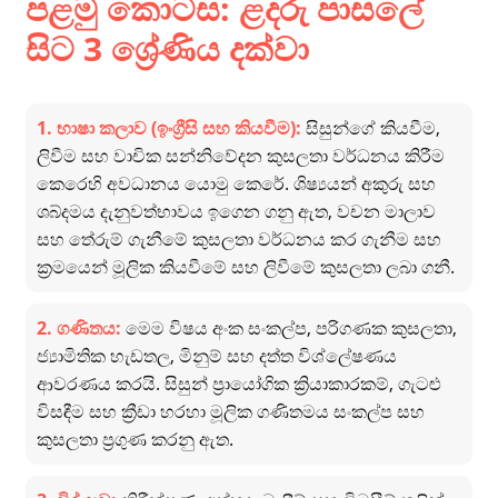
පළමු කොටස: ළදරු පාසලේ
සිට 3 ශ්‍රේණිය දක්වා
1. භාෂා කලාව (ඉංග්‍රීසි සහ කියවීම):
සිසුන්ගේ කියවීම,
ලිවීම සහ වාචික සන්නිවේදන කුසලතා වර්ධනය කිරීම
කෙරෙහි අවධානය යොමු කෙරේ. ශිෂ්‍යයන් අකුරු සහ
ශබ්දමය දැනුවත්භාවය ඉගෙන ගනු ඇත, වචන මාලාව
සහ තේරුම් ගැනීමේ කුසලතා වර්ධනය කර ගැනීම සහ
ක්‍රමයෙන් මූලික කියවීමේ සහ ලිවීමේ කුසලතා ලබා ගනී.
2. ගණිතය:
මෙම විෂය අංක සංකල්ප, පරිගණක කුසලතා,
ජ්‍යාමිතික හැඩතල, මිනුම් සහ දත්ත විශ්ලේෂණය
ආවරණය කරයි. සිසුන් ප්‍රායෝගික ක්‍රියාකාරකම්, ගැටළු
විසඳීම සහ ක්‍රීඩා හරහා මූලික ගණිතමය සංකල්ප සහ
කුසලතා ප්‍රගුණ කරනු ඇත.