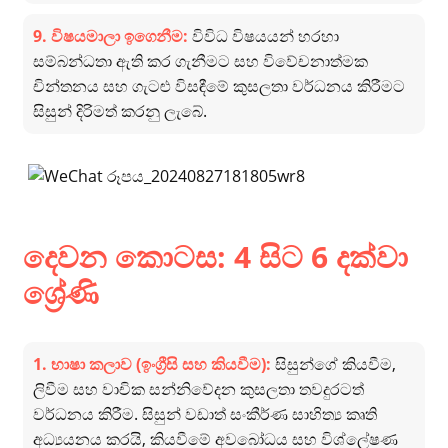
9. විෂයමාලා ඉගෙනීම:
විවිධ විෂයයන් හරහා
සම්බන්ධතා ඇති කර ගැනීමට සහ විවේචනාත්මක
චින්තනය සහ ගැටළු විසඳීමේ කුසලතා වර්ධනය කිරීමට
සිසුන් දිරිමත් කරනු ලැබේ.
දෙවන කොටස: 4 සිට 6 දක්වා
ශ්‍රේණි
1. භාෂා කලාව (ඉංග්‍රීසි සහ කියවීම):
සිසුන්ගේ කියවීම,
ලිවීම සහ වාචික සන්නිවේදන කුසලතා තවදුරටත්
වර්ධනය කිරීම. සිසුන් වඩාත් සංකීර්ණ සාහිත්‍ය කෘති
අධ්‍යයනය කරයි, කියවීමේ අවබෝධය සහ විශ්ලේෂණ