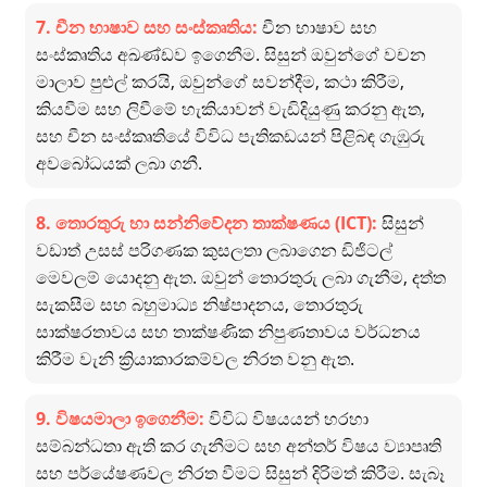
7. චීන භාෂාව සහ සංස්කෘතිය:
චීන භාෂාව සහ
සංස්කෘතිය අඛණ්ඩව ඉගෙනීම. සිසුන් ඔවුන්ගේ වචන
මාලාව පුළුල් කරයි, ඔවුන්ගේ සවන්දීම, කථා කිරීම,
කියවීම සහ ලිවීමේ හැකියාවන් වැඩිදියුණු කරනු ඇත,
සහ චීන සංස්කෘතියේ විවිධ පැතිකඩයන් පිළිබඳ ගැඹුරු
අවබෝධයක් ලබා ගනී.
8. තොරතුරු හා සන්නිවේදන තාක්ෂණය (ICT):
සිසුන්
වඩාත් උසස් පරිගණක කුසලතා ලබාගෙන ඩිජිටල්
මෙවලම් යොදනු ඇත. ඔවුන් තොරතුරු ලබා ගැනීම, දත්ත
සැකසීම සහ බහුමාධ්‍ය නිෂ්පාදනය, තොරතුරු
සාක්ෂරතාවය සහ තාක්ෂණික නිපුණතාවය වර්ධනය
කිරීම වැනි ක්‍රියාකාරකම්වල නිරත වනු ඇත.
9. විෂයමාලා ඉගෙනීම:
විවිධ විෂයයන් හරහා
සම්බන්ධතා ඇති කර ගැනීමට සහ අන්තර් විෂය ව්‍යාපෘති
සහ පර්යේෂණවල නිරත වීමට සිසුන් දිරිමත් කිරීම. සැබෑ