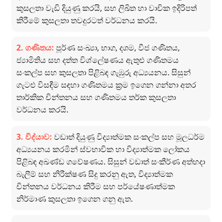
කුසලතා වැඩි දියුණු කරයි, සහ ලිඛිත හා වාචික ඉදිරිපත්
කිරීමේ කුසලතා තවදුරටත් වර්ධනය කරයි.
2. ගණිතය:
පූර්ණ සංඛ්‍යා, භාග, දශම, වීජ ගණිතය,
ජ්‍යාමිතිය සහ දත්ත විශ්ලේෂණය ඇතුළු ගණිතමය
සංකල්ප සහ කුසලතා පිළිබඳ ගැඹුරු අධ්‍යයනය. සිසුන්
ගැටළු විසඳීම සඳහා ගණිතමය ක්‍රම ඉගෙන ගන්නා අතර
තාර්කික චින්තනය සහ ගණිතමය තර්ක කුසලතා
වර්ධනය කරයි.
3. විද්යාව:
වඩාත් දියුණු විද්‍යාත්මක සංකල්ප සහ මූලධර්ම
අධ්‍යයනය කරමින් ස්වභාවික හා විද්‍යාත්මක ලෝකය
පිළිබඳ අඛණ්ඩ ගවේෂණය. සිසුන් වඩාත් සංකීර්ණ අත්හදා
බැලීම් සහ නිරීක්ෂණ සිදු කරනු ඇත, විද්‍යාත්මක
චින්තනය වර්ධනය කිරීම සහ පර්යේෂණාත්මක
නිර්මාණ කුසලතා ඉගෙන ගනු ඇත.