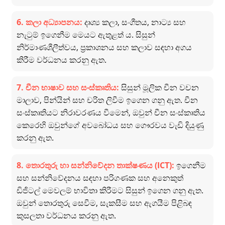
6. කලා අධ්‍යාපනය:
දෘශ්‍ය කලා, සංගීතය, නාට්‍ය සහ
නැටුම් ඉගෙනීම මෙයට ඇතුළත් ය. සිසුන්
නිර්මාණශීලීත්වය, ප්‍රකාශනය සහ කලාව සඳහා අගය
කිරීම වර්ධනය කරනු ඇත.
7. චීන භාෂාව සහ සංස්කෘතිය:
සිසුන් මූලික චීන වචන
මාලාව, පින්යින් සහ චරිත ලිවීම ඉගෙන ගනු ඇත. චීන
සංස්කෘතියට නිරාවරණය වීමෙන්, ඔවුන් චීන සංස්කෘතිය
කෙරෙහි ඔවුන්ගේ අවබෝධය සහ ගෞරවය වැඩි දියුණු
කරනු ඇත.
8. තොරතුරු හා සන්නිවේදන තාක්ෂණය (ICT):
ඉගෙනීම
සහ සන්නිවේදනය සඳහා පරිගණක සහ අනෙකුත්
ඩිජිටල් මෙවලම් භාවිතා කිරීමට සිසුන් ඉගෙන ගනු ඇත.
ඔවුන් තොරතුරු සෙවීම, සැකසීම සහ ඇගයීම පිළිබඳ
කුසලතා වර්ධනය කරනු ඇත.