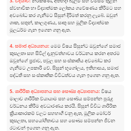
3. විද්යාව:
නිරීක්ෂණ, අත්හදා බැලීම් සහ විමසීම් තුළින්
ස්වභාවික හා විද්‍යාත්මක ලෝකය ගවේෂණය කිරීමට සහ
අවබෝධ කර ගැනීමට සිසුන් දිරිමත් කරනු ලැබේ. ඔවුන්
ශාක, සතුන්, කාලගුණය, සෘතු සහ මූලික විද්‍යාත්මක
මූලධර්ම ගැන ඉගෙන ගනු ඇත.
4. සමාජ අධ්‍යයනය:
මෙම විෂය සිසුන්ට ඔවුන්ගේ සමාජ
කුසලතා සහ සිවිල් දැනුවත්භාවය වර්ධනය කරන අතරම
ඔවුන්ගේ ප්‍රජාව, පවුල සහ සංස්කෘතිය අවබෝධ කර
ගැනීමට උපකාරී වේ. සිසුන් භූගෝලය, ඉතිහාසය, සමාජ
පද්ධති සහ සංස්කෘතික විවිධත්වය ගැන ඉගෙන ගනු ඇත.
5. ශාරීරික අධ්‍යාපනය සහ සෞඛ්‍ය අධ්‍යාපනය:
විෂය
මාලාව ශාරීරික ව්යායාම සහ සෞඛ්ය සම්පන්න පුරුදු
වර්ධනය කිරීම අවධාරණය කරයි. සිසුන් විවිධ ශාරීරික
ක්‍රියාකාරකම් වලට සහභාගී වනු ඇත, මූලික මෝටර්
කුසලතා, සහයෝගීතාවය සහ සෞඛ්‍ය සම්පන්න ජීවන
රටාවන් ඉගෙන ගනු ඇත.