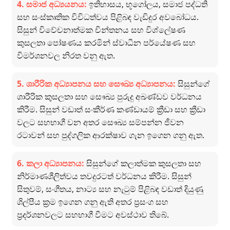
4. සමාජ අධ්‍යයනය:
ඉතිහාසය, භූගෝලය, සමාජ පද්ධති
සහ සංස්කෘතික විවිධත්වය පිළිබඳ වැඩිදුර අවබෝධය.
සිසුන් විවේචනාත්මක චින්තනය සහ විශ්ලේෂණ
කුසලතා පෝෂණය කරමින් ස්වාධීන පර්යේෂණ සහ
විමර්ශනවල නිරත වනු ඇත.
5. ශාරීරික අධ්‍යාපනය සහ සෞඛ්‍ය අධ්‍යාපනය:
සිසුන්ගේ
ශාරීරික කුසලතා සහ සෞඛ්‍ය පුරුදු අඛණ්ඩව වර්ධනය
කිරීම. සිසුන් වඩාත් සංකීර්ණ කණ්ඩායම් ක්‍රීඩා සහ ක්‍රීඩා
වලට සහභාගී වන අතර සෞඛ්‍ය සම්පන්න ජීවන
රටාවන් සහ පුද්ගලික ආරක්ෂාව ගැන ඉගෙන ගනු ඇත.
6. කලා අධ්‍යාපනය:
සිසුන්ගේ කලාත්මක කුසලතා සහ
නිර්මාණශීලිත්වය තවදුරටත් වර්ධනය කිරීම. සිසුන්
සිතුවම්, සංගීතය, නාට්‍ය සහ නැටුම් පිළිබඳ වඩාත් දියුණු
ශිල්පීය ක්‍රම ඉගෙන ගනු ඇති අතර ප්‍රසංග සහ
ප්‍රදර්ශනවලට සහභාගී වීමට අවස්ථාව තිබේ.