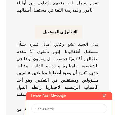
تقدم شامل. لقد منحهم التعاون بين أولياء
الأمور والمدرسة الثقة في مستقبل أطفالهم.
التطلع إلى المستقبل
لدى السيد تشو وكاثي آمال كبيرة بشأن
مستقبل أطفالهما. إنهم يأملون ألا يتقدم
أطفالهم أكاديميًا فحسب، بل ينموون أيضًا في
الشخصية والمثابرة والإدارة الذاتية. وقالت
كاثي،
"نريد أن يصبح أطفالنا مواطنين عالميين
مسؤولين ومستقلين في التفكير، وهو أحد
الأسباب الرئيسية لاختيارنا رابطة الدول
المستقلة."
Leave Your Message
ومن خلال شراكتها الوثيقة مع CIS، خلقت