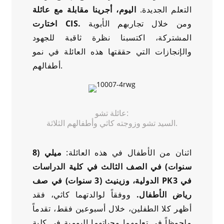
التعلم الجديدة.
اليوم، أجرينا مقابلة مع عائلة
ومن خلال تجاربهم الأبوية
اختارت CIS.
المشتركة، اكتسبنا نظرة ثاقبة للجهود
والإنجازات التي حققتها هذه العائلة في نمو
أطفالهم.
عائلة تشو:
السيد تشو وزوجته كاثي وأطفالهم الثلاثة.
اثنان من الأطفال في هذه العائلة:
ميلي (8
سنوات) في الصف الثالث في كلية الدراسات
الدولية، وزينيث (3 سنوات) في صف PK3 في
رياض الأطفال.
ووفقاً لوالدتهما كاثي، فقد
أظهر كلا الطفلين، خلال أسبوعين فقط، تقدماً
ملحوظاً في تعلمهما وحياتهما اليومية في كلية