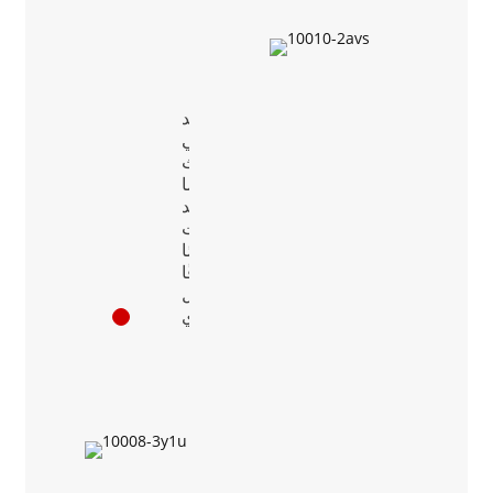
جد
ميلي
وزينيث
ووالدهما
لقد
كنت
دائمًا
شغوفًا
بالعمل
الخيري.