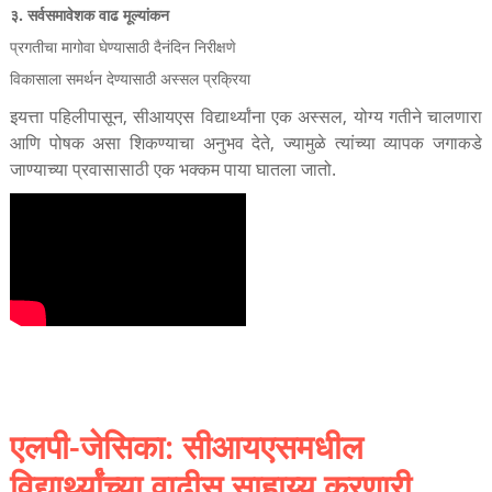
३. सर्वसमावेशक वाढ मूल्यांकन
प्रगतीचा मागोवा घेण्यासाठी दैनंदिन निरीक्षणे
विकासाला समर्थन देण्यासाठी अस्सल प्रक्रिया
इयत्ता पहिलीपासून, सीआयएस विद्यार्थ्यांना एक अस्सल, योग्य गतीने चालणारा
आणि पोषक असा शिकण्याचा अनुभव देते, ज्यामुळे त्यांच्या व्यापक जगाकडे
जाण्याच्या प्रवासासाठी एक भक्कम पाया घातला जातो.
एलपी-जेसिका: सीआयएसमधील
विद्यार्थ्यांच्या वाढीस साहाय्य करणारी