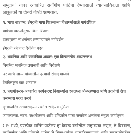
समुदाय" यावर आधारित सर्वांगीण पाठिंबा देण्यासाठी व्यावसायिकता आणि
आपुलकी या दोन्ही गोष्टी आणतात.
१. भाषा साहाय्य: इंग्रजी भाषा शिकणाऱ्या विद्यार्थ्यांसाठी मार्गदर्शिका
भाषेच्या पातळीनुसार भिन्न शिक्षण
दृकश्राव्य साधनांसह टप्प्याटप्प्याने मार्गदर्शन
इंग्रजी संवादात दैनंदिन मदत
२. भावनिक आणि सामाजिक आधार: एक विश्वसनीय आधारस्तंभ
नियमित भावनिक तपासणी आणि निरीक्षणे
घर आणि शाळा यांच्यातील प्रभावी संवाद माध्यमे
वैयक्तिकृत वाढ अहवाल
३. सक्षमीकरण-आधारित कार्यक्रम: विद्यार्थ्यांना स्वतःला ओळखण्यास आणि इतरांची सेवा
करण्यास मदत करणे
मूल्याधारित अभ्यासक्रम रचनेत सक्रिय भूमिका
जागरूकता, सराव, सक्षमीकरण आणि दृष्टिकोन यांचा समावेश असलेला नेतृत्व कार्यक्रम
CIS मध्ये, प्रत्येक लर्निंग पार्टनर हा केवळ वर्गातील सहाय्यक नसून, ते विश्वासू
मार्गदर्शक आणि सोबती आहेत जे विद्यार्थ्यांना आत्मविश्वासाने आणि काळजीपूर्वक