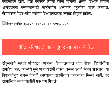
प्रोत्साहन द्यावे, अशा प्रकारे त्याची रचना केलेली असते. शिक्षक शिकणे
आनंददायक बनवण्यासाठी सर्जनशील अध्यापन पद्धतींचा वापर करतात,
जेणेकरून विद्यार्थ्यांचा त्यांच्या शिक्षणाबद्दलचा उत्साह टिकून राहील.
पौष्टिक विश्रांती आणि दुपारच्या जेवणाची वेळ
संतुलनाचे महत्त्व ओळखून, आमच्या वेळापत्रकात दोन पोषण विश्रांतीचा
समावेश आहे, ज्यामध्ये मुले आरोग्यदायी नाश्ता करून ऊर्जा मिळवू शकतात. या
विश्रांतीमुळे केवळ निरोगी खाण्याच्या सवयींनाच प्रोत्साहन मिळत नाही, तर
सामाजिक संवादासाठीही एक क्षण मिळतो.